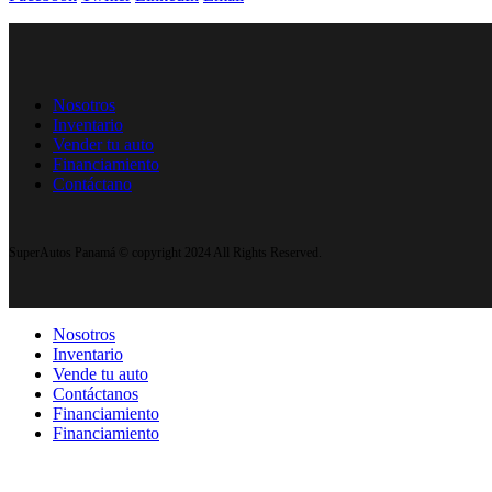
Nosotros
Inventario
Vender tu auto
Financiamiento
Contáctano
SuperAutos Panamá © copyright 2024 All Rights Reserved.
Nosotros
Inventario
Vende tu auto
Contáctanos
Financiamiento
Financiamiento