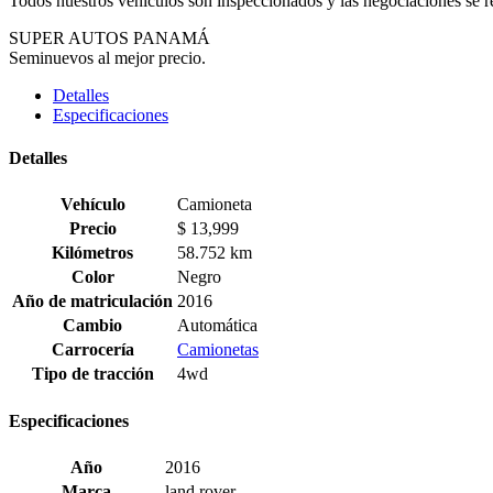
Todos nuestros vehículos son inspeccionados y las negociaciones se rea
SUPER AUTOS PANAMÁ
Seminuevos al mejor precio.
Detalles
Especificaciones
Detalles
Vehículo
Camioneta
Precio
$
13,999
Kilómetros
58.752 km
Color
Negro
Año de matriculación
2016
Cambio
Automática
Carrocería
Camionetas
Tipo de tracción
4wd
Especificaciones
Año
2016
Marca
land rover