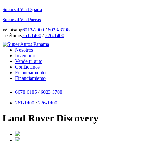
Sucursal Vía España
Sucursal Vía Porras
Whatsapp
6013-2000
/
6023-3708
Teléfonos
261-1400
/
226-1400
Nosotros
Inventario
Vende tu auto
Contáctanos
Financiamiento
Financiamiento
6678-6185
/
6023-3708
261-1400
/
226-1400
Land Rover Discovery