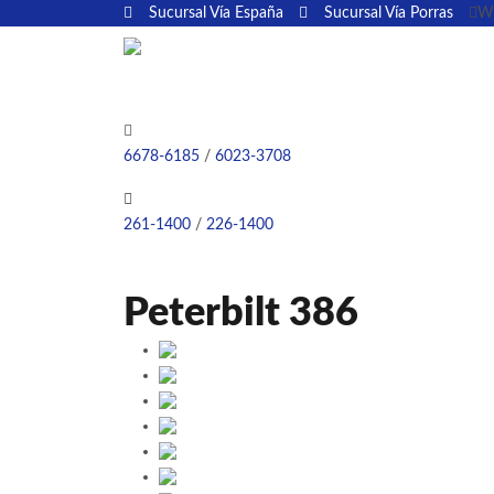
W
Sucursal Vía España
Sucursal Vía Porras
6678-6185
/
6023-3708
261-1400
/
226-1400
Peterbilt 386