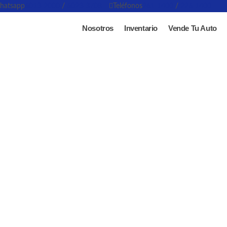
hatsapp
6013-2000
/
6023-3708
Teléfonos
261-1400
/
226-1400
Nosotros
Inventario
Vende Tu Auto